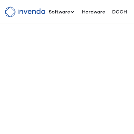
Software
Hardware
DOOH
In
pub
c