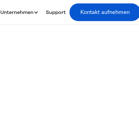
Kontakt aufnehmen
Unternehmen
Support
venda Services
licité - Politiqu
onfidentialité d
données
Dernière mise à jour : 29.02.2024