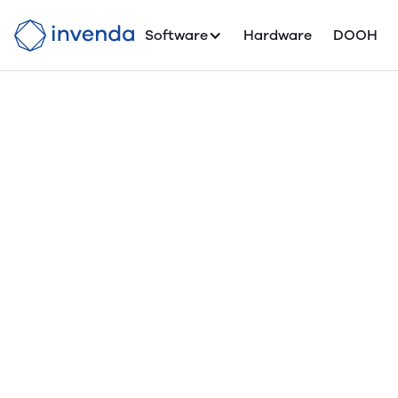
Software
Hardware
DOOH
Terms
Walle
Table of Content
1. General
2. Service
3. Support